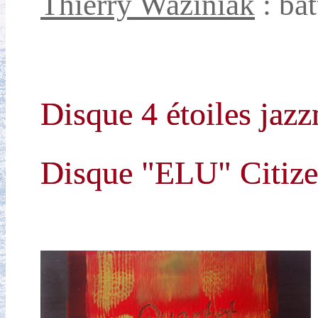
Thierry Waziniak
: bat
Disque 4 étoiles jaz
Disque "ELU" Citize