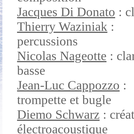
Jacques Di Donato
: c
Thierry Waziniak
:
percussions
Nicolas Nageotte
: cla
basse
Jean-Luc Cappozzo
:
trompette et bugle
Diemo Schwarz
: créa
électroacoustique